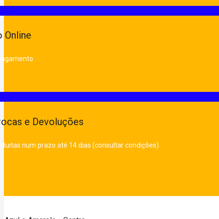
 Online
 pagamento
rocas e Devoluções
atuitas num prazo até 14 dias (consultar condições)