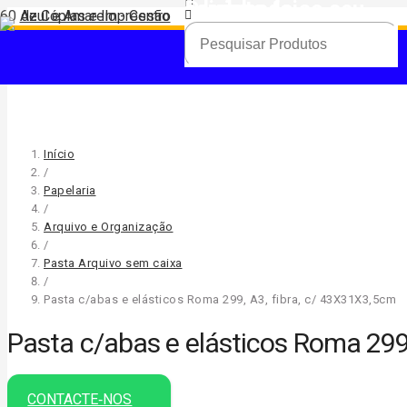
Produto
foi adicionado ao seu carrinho.
Início
/
Papelaria
/
Arquivo e Organização
/
Pasta Arquivo sem caixa
/
Pasta c/abas e elásticos Roma 299, A3, fibra, c/ 43X31X3,5cm
Pasta c/abas e elásticos Roma 299
CONTACTE‑NOS