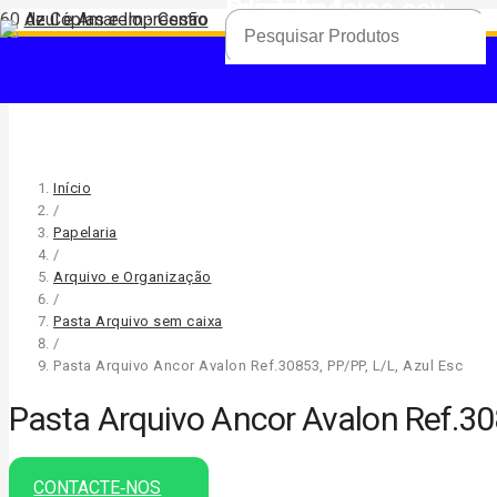
Produto
foi adicionado ao seu carrinho.
Início
/
Papelaria
/
Arquivo e Organização
/
Pasta Arquivo sem caixa
/
Pasta Arquivo Ancor Avalon Ref.30853, PP/PP, L/L, Azul Esc
Pasta Arquivo Ancor Avalon Ref.308
CONTACTE‑NOS