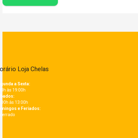
orário Loja Chelas
gunda a Sexta:
30h às 19:00h
bados:
:00h às 13:00h
mingos e Feriados:
cerrado