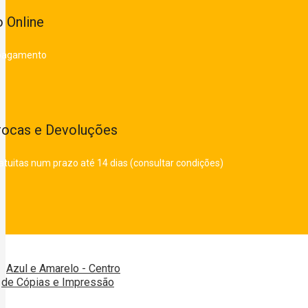
 Online
 pagamento
rocas e Devoluções
atuitas num prazo até 14 dias (consultar condições)