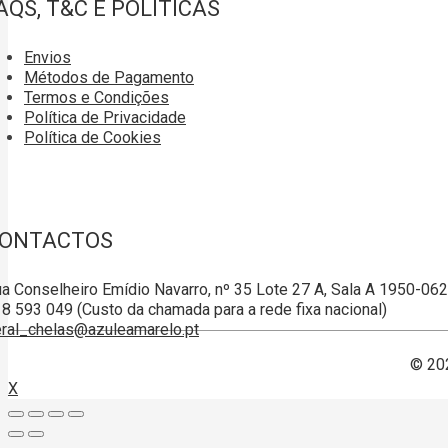
AQS, T&C E POLÍTICAS
Envios
Métodos de Pagamento
Termos e Condições
Política de Privacidade
Política de Cookies
ONTACTOS
a Conselheiro Emídio Navarro, nº 35 Lote 27 A, Sala A 1950-06
8 593 049 (Custo da chamada para a rede fixa nacional)
ral_chelas@azuleamarelo.pt
© 20
X