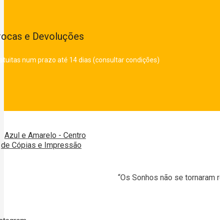
rocas e Devoluções
atuitas num prazo até 14 dias (consultar condições)
“Os Sonhos não se tornaram r