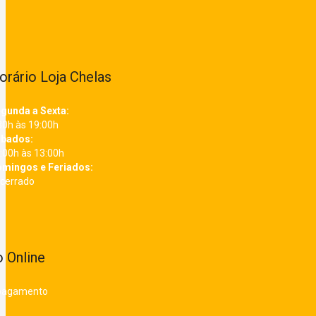
orário Loja Chelas
gunda a Sexta:
30h às 19:00h
bados:
:00h às 13:00h
mingos e Feriados:
cerrado
 Online
 pagamento