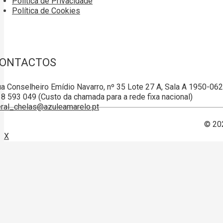
Política de Privacidade
Política de Cookies
ONTACTOS
a Conselheiro Emídio Navarro, nº 35 Lote 27 A, Sala A 1950-06
8 593 049 (Custo da chamada para a rede fixa nacional)
ral_chelas@azuleamarelo.pt
© 20
X