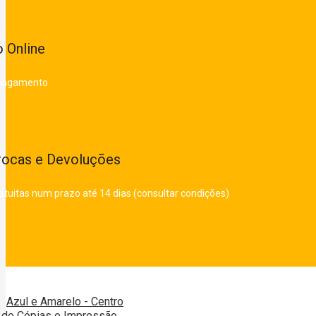
 Online
 pagamento
rocas e Devoluções
atuitas num prazo até 14 dias (consultar condições)