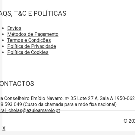
AQS, T&C E POLÍTICAS
Envios
Métodos de Pagamento
Termos e Condições
Política de Privacidade
Política de Cookies
ONTACTOS
a Conselheiro Emídio Navarro, nº 35 Lote 27 A, Sala A 1950-06
8 593 049 (Custo da chamada para a rede fixa nacional)
ral_chelas@azuleamarelo.pt
© 20
X