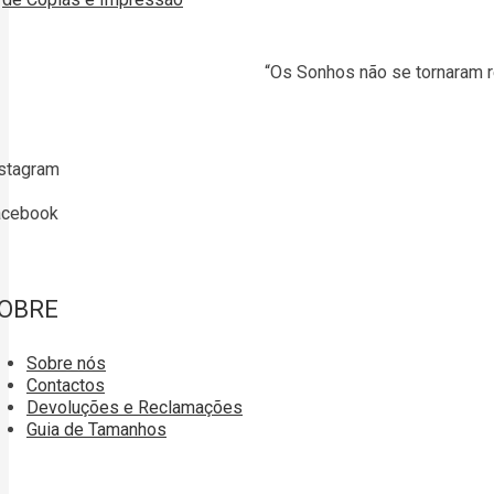
“Os Sonhos não se tornaram r
stagram
acebook
OBRE
Sobre nós
Contactos
Devoluções e Reclamações
Guia de Tamanhos