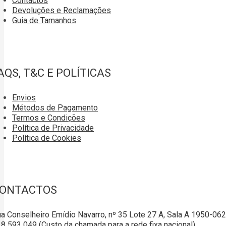
Contactos
Devoluções e Reclamações
Guia de Tamanhos
AQS, T&C E POLÍTICAS
Envios
Métodos de Pagamento
Termos e Condições
Política de Privacidade
Política de Cookies
ONTACTOS
a Conselheiro Emídio Navarro, nº 35 Lote 27 A, Sala A 1950-06
8 593 049 (Custo da chamada para a rede fixa nacional)