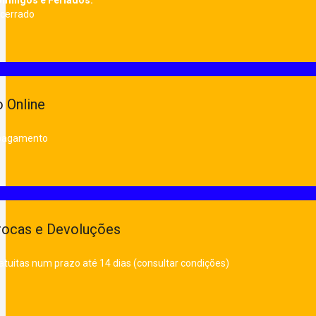
cerrado
 Online
 pagamento
rocas e Devoluções
atuitas num prazo até 14 dias (consultar condições)