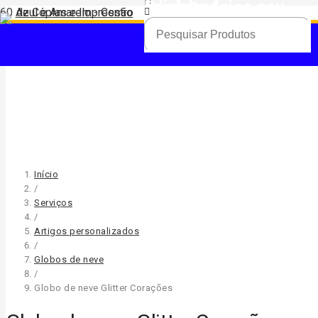
Produto
foi adicionado ao seu carrinho.
Início
/
Serviços
/
Artigos personalizados
/
Globos de neve
/
Globo de neve Glitter Corações