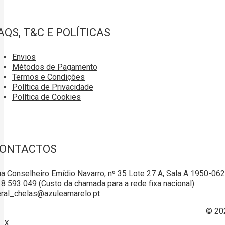
AQS, T&C E POLÍTICAS
Envios
Métodos de Pagamento
Termos e Condições
Política de Privacidade
Política de Cookies
ONTACTOS
a Conselheiro Emídio Navarro, nº 35 Lote 27 A, Sala A 1950-06
8 593 049 (Custo da chamada para a rede fixa nacional)
ral_chelas@azuleamarelo.pt
© 20
X