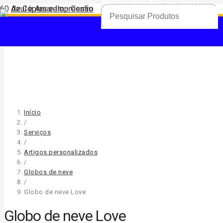
Produto
foi adicionado ao seu carrinho.
Início
/
Serviços
/
Artigos personalizados
/
Globos de neve
/
Globo de neve Love
Globo de neve Love