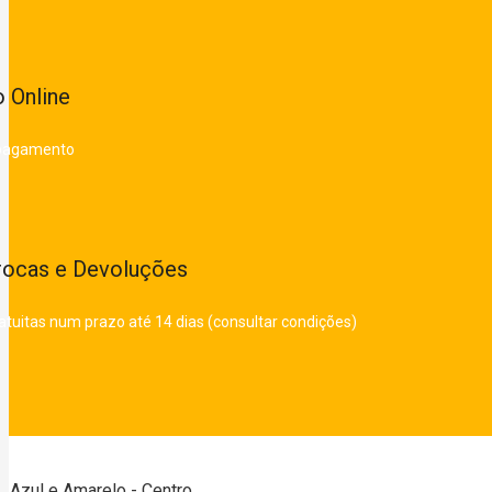
 Online
 pagamento
rocas e Devoluções
atuitas num prazo até 14 dias (consultar condições)