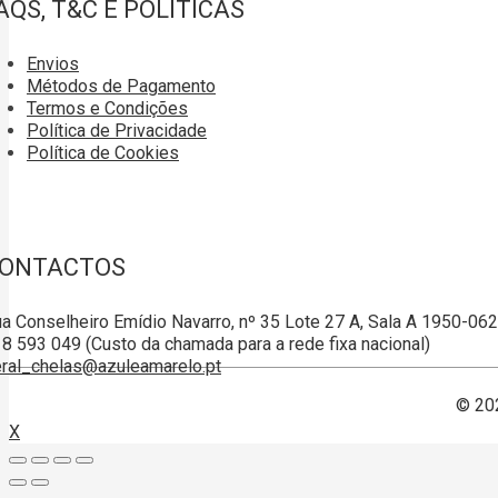
AQS, T&C E POLÍTICAS
Envios
Métodos de Pagamento
Termos e Condições
Política de Privacidade
Política de Cookies
ONTACTOS
a Conselheiro Emídio Navarro, nº 35 Lote 27 A, Sala A 1950-06
8 593 049 (Custo da chamada para a rede fixa nacional)
ral_chelas@azuleamarelo.pt
© 20
X