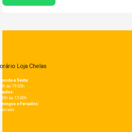
orário Loja Chelas
gunda a Sexta:
30h às 19:00h
bados:
:00h às 13:00h
mingos e Feriados:
cerrado