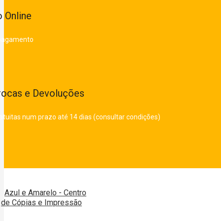
 Online
 pagamento
rocas e Devoluções
atuitas num prazo até 14 dias (consultar condições)