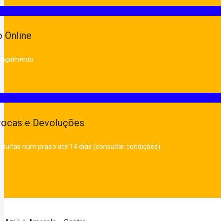
 Online
 pagamento
rocas e Devoluções
atuitas num prazo até 14 dias (consultar condições)