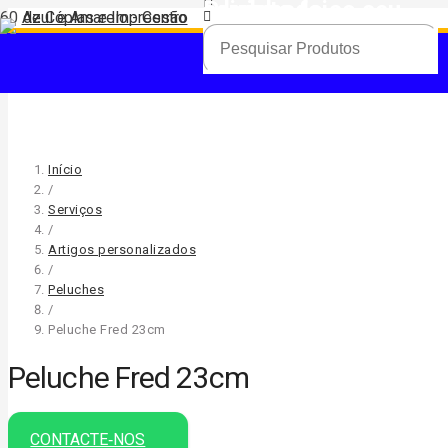
Produto
foi adicionado ao seu carrinho.
Início
/
Serviços
/
Artigos personalizados
/
Peluches
/
Peluche Fred 23cm
Peluche Fred 23cm
CONTACTE‑NOS