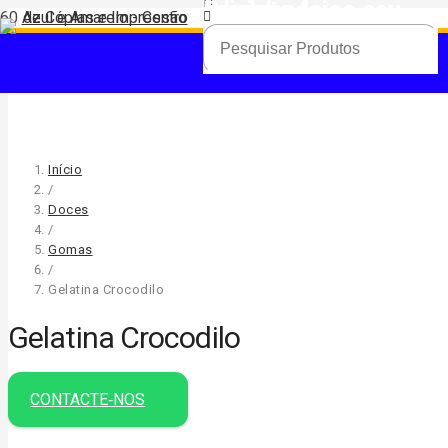
Produto
foi adicionado ao seu carrinho.
Início
/
Doces
/
Gomas
/
Gelatina Crocodilo
Gelatina Crocodilo
CONTACTE‑NOS