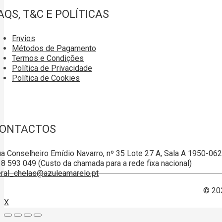
AQS, T&C E POLÍTICAS
Envios
Métodos de Pagamento
Termos e Condições
Política de Privacidade
Política de Cookies
ONTACTOS
a Conselheiro Emídio Navarro, nº 35 Lote 27 A, Sala A 1950-06
8 593 049 (Custo da chamada para a rede fixa nacional)
ral_chelas@azuleamarelo.pt
© 20
X