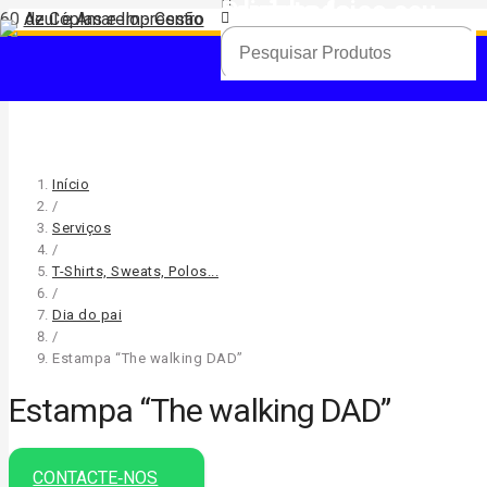
Produto
foi adicionado ao seu carrinho.
Início
/
Serviços
/
T-Shirts, Sweats, Polos...
/
Dia do pai
/
Estampa “The walking DAD”
Estampa “The walking DAD”
CONTACTE‑NOS