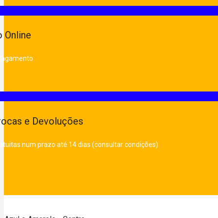
 Online
 pagamento
rocas e Devoluções
atuitas num prazo até 14 dias (consultar condições)