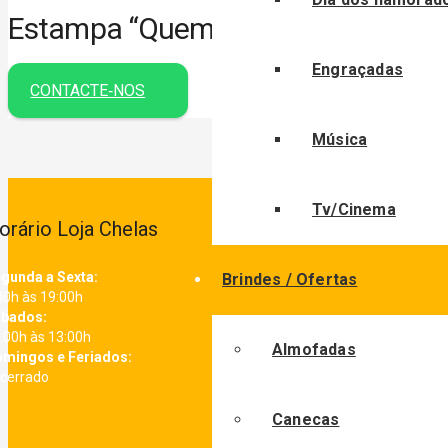
Estampa “Quem comeu…”
Engraçadas
CONTACTE‑NOS
Música
Tv/Cinema
orário Loja Chelas
gunda a Sexta:
Brindes / Ofertas
30h às 19:00h
bados:
:00h às 13:00h
Almofadas
mingos e Feriados:
cerrado
Canecas