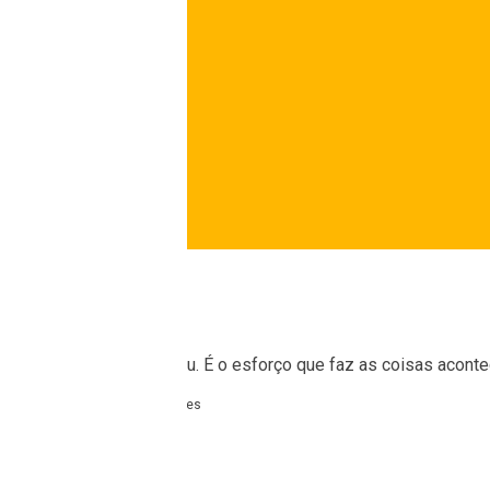
alidade só porque sonhou. É o esforço que faz as coisas aconte
Shonda Rhimes