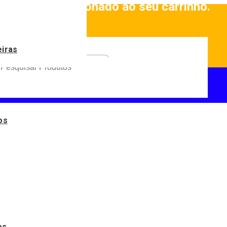
roduto
foi adicionado ao seu carrinho.
eiras
os
os