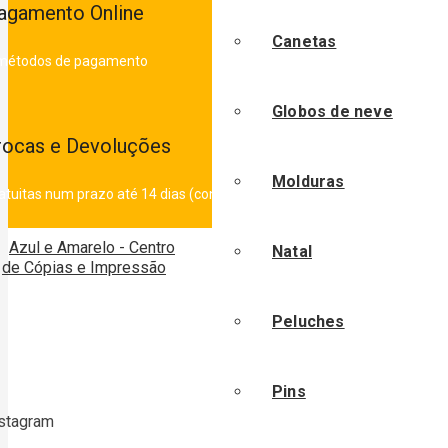
agamento Online
Canetas
métodos de pagamento
Globos de neve
rocas e Devoluções
Molduras
atuitas num prazo até 14 dias (consultar condições)
Natal
Peluches
“Os Sonhos não se tornaram re
Pins
stagram