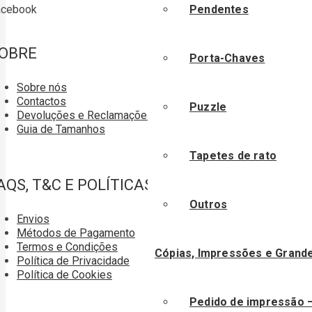
Pendentes
acebook
OBRE
Porta-Chaves
Sobre nós
Contactos
Puzzle
Devoluções e Reclamações
Guia de Tamanhos
Tapetes de rato
AQS, T&C E POLÍTICAS
Outros
Envios
Métodos de Pagamento
Termos e Condições
Cópias, Impressões e Grand
Política de Privacidade
Política de Cookies
Pedido de impressão 