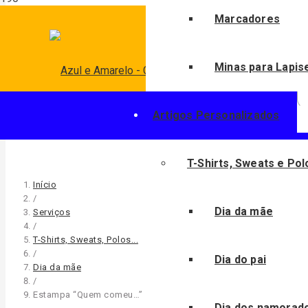
P
Marcadores
Minas para Lapis
Artigos Personalizados
T-Shirts, Sweats e Pol
Início
/
Dia da mãe
Serviços
/
T-Shirts, Sweats, Polos...
/
Dia do pai
Dia da mãe
/
Estampa “Quem comeu…”
Dia dos namorad