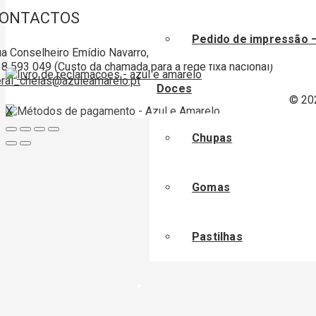
ONTACTOS
Pedido de impressão 
a Conselheiro Emídio Navarro, nº 35 Lote 27 A, Sala A 1950-06
8 593 049 (Custo da chamada para a rede fixa nacional)
ral_chelas@azuleamarelo.pt
Doces
© 20
X
Chupas
Gomas
Pastilhas