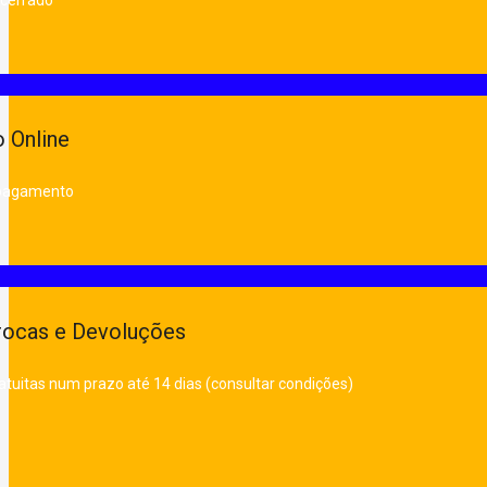
 Online
 pagamento
rocas e Devoluções
atuitas num prazo até 14 dias (consultar condições)