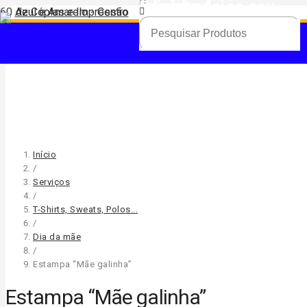
Produto
foi adicionado ao seu carrinho.
Início
/
Serviços
/
T-Shirts, Sweats, Polos...
/
Dia da mãe
/
Estampa “Mãe galinha”
Estampa “Mãe galinha”