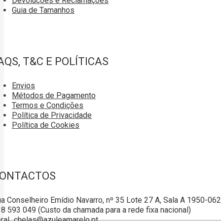
Devoluções e Reclamações
Guia de Tamanhos
AQS, T&C E POLÍTICAS
Envios
Métodos de Pagamento
Termos e Condições
Política de Privacidade
Política de Cookies
ONTACTOS
a Conselheiro Emídio Navarro, nº 35 Lote 27 A, Sala A 1950-06
8 593 049 (Custo da chamada para a rede fixa nacional)
ral_chelas@azuleamarelo.pt