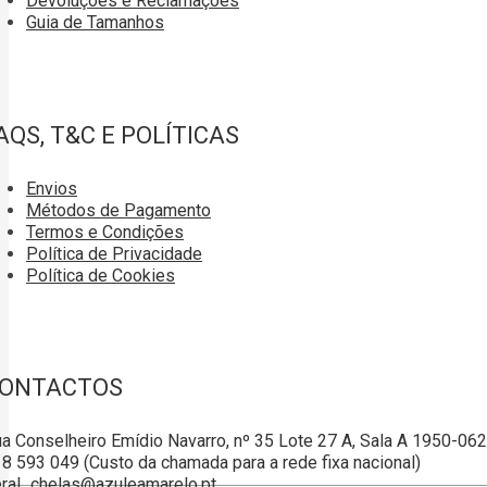
Devoluções e Reclamações
Guia de Tamanhos
AQS, T&C E POLÍTICAS
Envios
Métodos de Pagamento
Termos e Condições
Política de Privacidade
Política de Cookies
ONTACTOS
a Conselheiro Emídio Navarro, nº 35 Lote 27 A, Sala A 1950-06
8 593 049 (Custo da chamada para a rede fixa nacional)
ral_chelas@azuleamarelo.pt