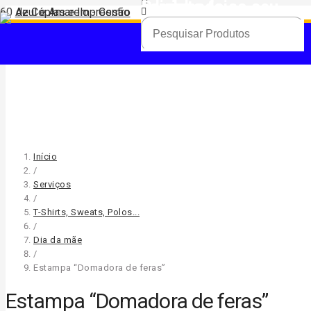
Produto
foi adicionado ao seu carrinho.
Início
/
Serviços
/
T-Shirts, Sweats, Polos...
/
Dia da mãe
/
Estampa “Domadora de feras”
Estampa “Domadora de feras”