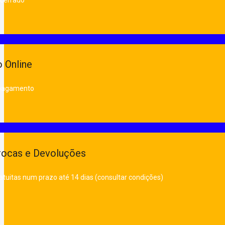
 Online
 pagamento
rocas e Devoluções
atuitas num prazo até 14 dias (consultar condições)