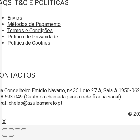
AQS, T&C E POLÍTICAS
Envios
Métodos de Pagamento
Termos e Condições
Política de Privacidade
Política de Cookies
ONTACTOS
a Conselheiro Emídio Navarro, nº 35 Lote 27 A, Sala A 1950-06
8 593 049 (Custo da chamada para a rede fixa nacional)
ral_chelas@azuleamarelo.pt
© 20
X