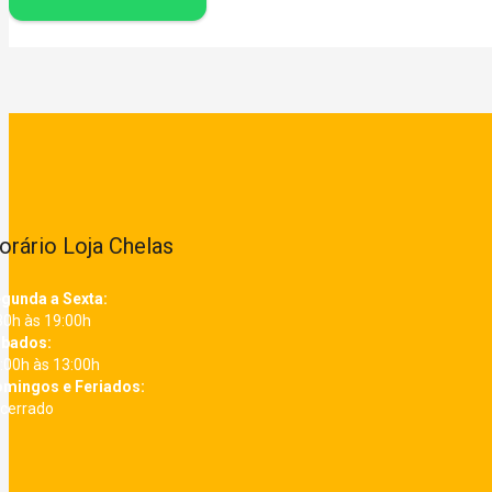
orário Loja Chelas
gunda a Sexta:
30h às 19:00h
bados:
:00h às 13:00h
mingos e Feriados:
cerrado