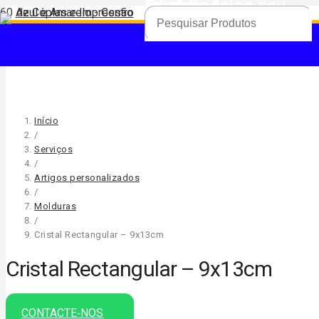
Produto
foi adicionado ao seu carrinho.
Início
/
Serviços
/
Artigos personalizados
/
Molduras
/
Cristal Rectangular – 9x13cm
Cristal Rectangular – 9x13cm
CONTACTE‑NOS