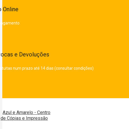
 Online
 pagamento
rocas e Devoluções
atuitas num prazo até 14 dias (consultar condições)