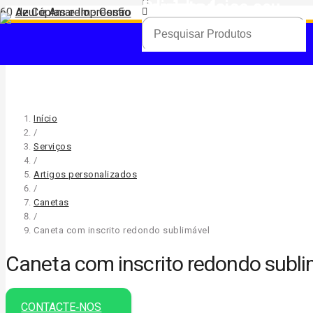
Produto
foi adicionado ao seu carrinho.
Início
/
Serviços
/
Artigos personalizados
/
Canetas
/
Caneta com inscrito redondo sublimável
Caneta com inscrito redondo subli
CONTACTE‑NOS