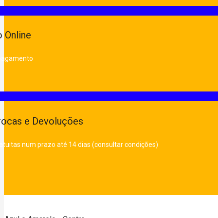
 Online
 pagamento
rocas e Devoluções
atuitas num prazo até 14 dias (consultar condições)