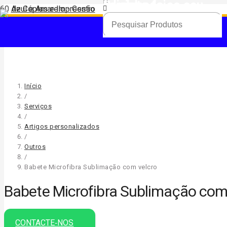
Produto
foi adicionado ao seu carrinho.
Início
/
Serviços
/
Artigos personalizados
/
Outros
/
Babete Microfibra Sublimação com velcro
Babete Microfibra Sublimação com
CONTACTE‑NOS