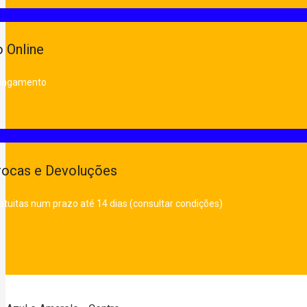
 Online
 pagamento
rocas e Devoluções
atuitas num prazo até 14 dias (consultar condições)