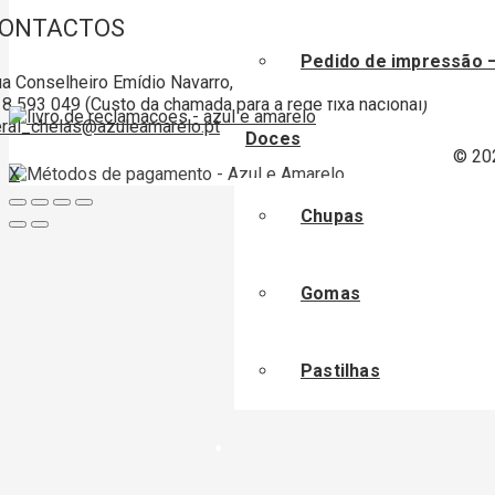
ONTACTOS
Pedido de impressão 
a Conselheiro Emídio Navarro, nº 35 Lote 27 A, Sala A 1950-06
8 593 049 (Custo da chamada para a rede fixa nacional)
ral_chelas@azuleamarelo.pt
Doces
© 20
X
Chupas
Gomas
Pastilhas