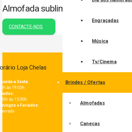
Almofada sublimação 25x35cm c/
Engraçadas
CONTACTE‑NOS
Música
Tv/Cinema
orário Loja Chelas
gunda a Sexta:
Brindes / Ofertas
30h às 19:00h
bados:
:00h às 13:00h
Almofadas
mingos e Feriados:
cerrado
Canecas