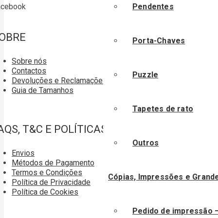
Pendentes
acebook
OBRE
Porta-Chaves
Sobre nós
Contactos
Puzzle
Devoluções e Reclamações
Guia de Tamanhos
Tapetes de rato
AQS, T&C E POLÍTICAS
Outros
Envios
Métodos de Pagamento
Termos e Condições
Cópias, Impressões e Grand
Política de Privacidade
Política de Cookies
Pedido de impressão 