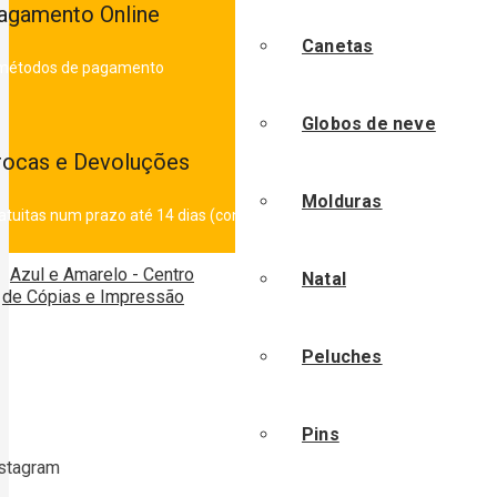
agamento Online
Canetas
métodos de pagamento
Globos de neve
rocas e Devoluções
Molduras
atuitas num prazo até 14 dias (consultar condições)
Natal
Peluches
“Os Sonhos não se tornaram re
Pins
stagram