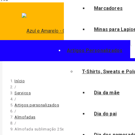
P
Marcadores
Minas para Lapis
Artigos Personalizados
T-Shirts, Sweats e Pol
Início
/
Dia da mãe
Serviços
/
Artigos personalizados
/
Dia do pai
Almofadas
/
Almofada sublimação 25x35cm c/ enchimento
Dia dos namorad