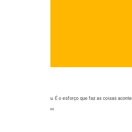
alidade só porque sonhou. É o esforço que faz as coisas aconte
Shonda Rhimes