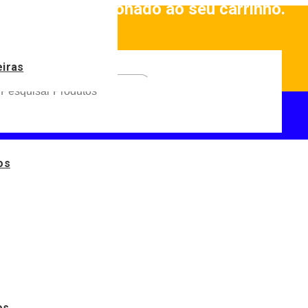
roduto
foi adicionado ao seu carrinho.
eiras
os
os